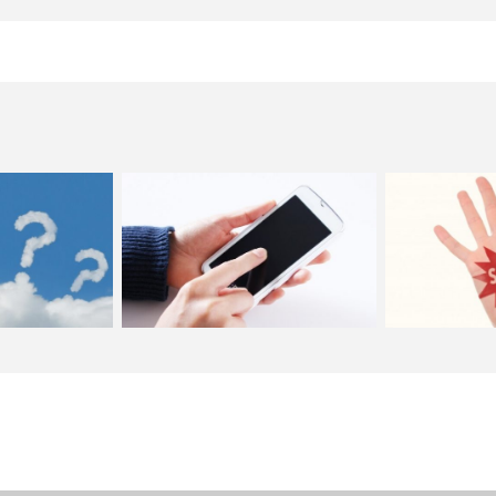
の意味！ハンドク
あけおめLINEを彼氏や彼女、友達にな
マイナンバーを
カチは？…
んて送れば効果的？…
が解雇は