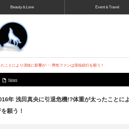
Beauty＆Love
Event＆Travel
太ったことにより演技に影響が･･･男性ファンは現役続行を願う！
News
2016年 浅田真央に引退危機!?体重が太ったことに
行を願う！