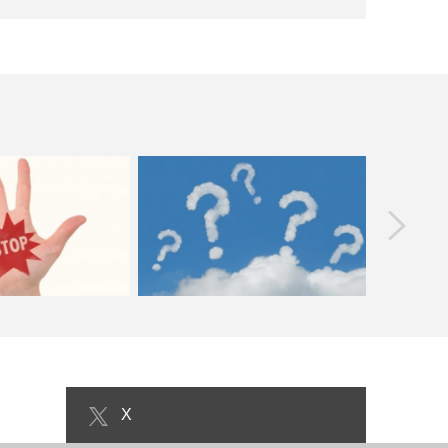
prev
拒否しても罰則はない
ビジネス版 悪魔の辞典の内容や名言！
エイプリル
ありえる(年末…
就活する人は一度読ん…
ネ
X