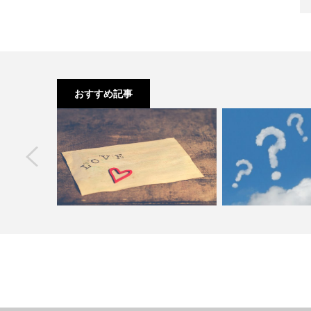
おすすめ記事
next
何月？公務員
バレンタインメッセージの文例！～お
ホワイトデー お返し
あ…
客様編～
リームやハン