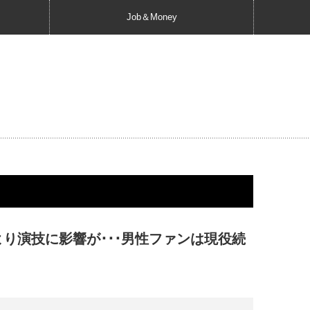
Job＆Money
より演技に影響が･･･男性ファンは現役続