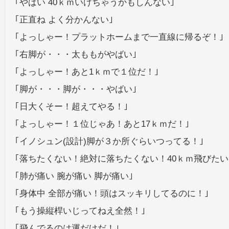
｢やばい 40ｋｍいけちゃうかもしんない｣
｢正直ね よく分かんない｣
｢よっしゃー！プラットホームまで一直線に帰るぞ！｣
｢右脚が・・・太ももがやばい｣
｢よっしゃー！あと1ｋｍで１位だ！｣
｢脚が・・・脚が・・・やばい｣
｢日大くそー！超えてやる！｣
｢よっしゃー！１位じゃあ！あと17ｋｍだ！｣
｢イノシュン(設計)脚が３か所ぐらいつってる！｣
｢落ちたくない！絶対に落ちたくない！40ｋｍ飛びたい
｢肺が痛い 腕が痛い 脚が痛い｣
｢身体中 全部が痛い！頭はスッキリしてるのに！｣
｢もう操縦桿いじってねえ全然！｣
｢飛んでるのは運だけだ！｣