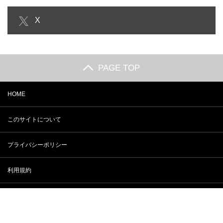
【夏のボーナス】日にちと男性の
アバンチュールの意味とは？同義
X
使い道！2016年は貯蓄が…
語や英語も要チェック！
PAGE TOP
HOME
このサイトについて
プライバシーポリシー
利用規約
ライター紹介
ライター募集