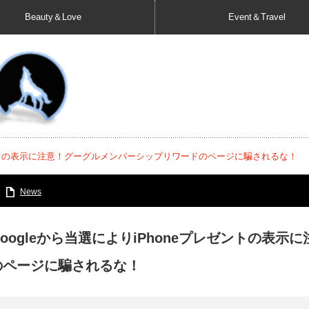
Beauty＆Love
Event＆Travel
レゼントの表示に注意！グーグルメンバーシップリワードのページに騙されるな！
News
Googleから当選によりiPhoneプレゼントの表
のページに騙されるな！