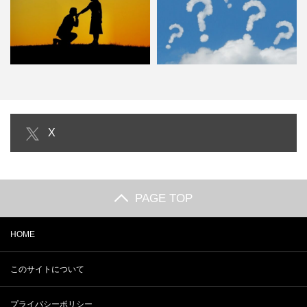
5月23日はなぜキスの日？由来
ファミレス 深夜料金は何時から何
X
は？場所で意味が異なるって…
時まで？会計時の計算方法…
PAGE TOP
HOME
このサイトについて
プライバシーポリシー