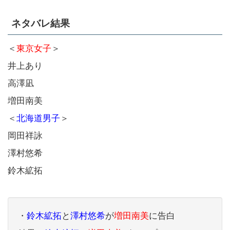
ネタバレ結果
＜
東京女子
＞
井上あり
高澤凪
増田南美
＜
北海道男子
＞
岡田祥詠
澤村悠希
鈴木絋拓
・
鈴木絋拓
と
澤村悠希
が
増田南美
に告白