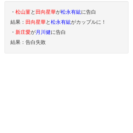
・
松山菫
と
田向星華
が
松永有紘
に告白
結果：
田向星華
と
松永有紘
がカップルに！
・
新庄愛
が
月川健
に告白
結果：告白失敗