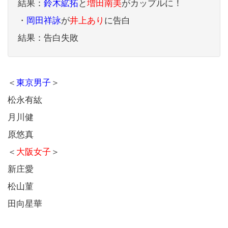
結果：
鈴木絋拓
と
増田南美
がカップルに！
・
岡田祥詠
が
井上あり
に告白
結果：告白失敗
＜
東京男子
＞
松永有紘
月川健
原悠真
＜
大阪女子
＞
新庄愛
松山菫
田向星華