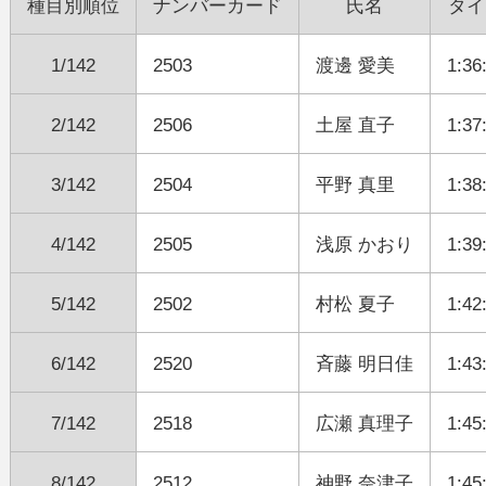
種目別順位
ナンバーカード
氏名
タイ
1/142
2503
渡邊 愛美
1:36
2/142
2506
土屋 直子
1:37
3/142
2504
平野 真里
1:38
4/142
2505
浅原 かおり
1:39
5/142
2502
村松 夏子
1:42
6/142
2520
斉藤 明日佳
1:43
7/142
2518
広瀬 真理子
1:45
8/142
2512
神野 奈津子
1:45