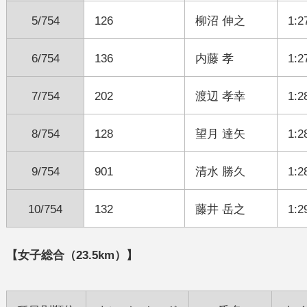
5/754
126
柳沼 伸之
1:2
6/754
136
内藤 孝
1:2
7/754
202
渡辺 孝幸
1:2
8/754
128
望月 達矢
1:2
9/754
901
清水 勝久
1:2
10/754
132
藤井 岳之
1:2
【女子総合（23.5km）】