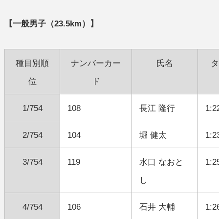
【一般男子（23.5km）】
種目別順
ナンバーカー
氏名
タ
位
ド
1/754
108
長江 隆行
1:2
2/754
104
堀 健太
1:2
3/754
119
水口 なおと
1:2
し
4/754
106
石井 大輔
1:2