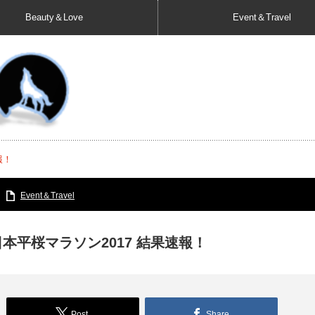
Beauty＆Love
Event＆Travel
報！
Event＆Travel
日本平桜マラソン2017 結果速報！
Post
Share