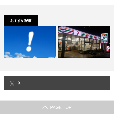
おすすめ記事
正月からのダイエットメニュー！
セブン サラダチキンの食べ方はそ
X
正月太りを解消せよ！
のままが一番！ダイエット…
PAGE TOP