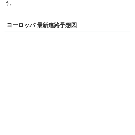
う。
ヨーロッパ 最新進路予想図
出典：http://www.ecmwf.int/