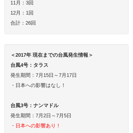
11月：3回
12月：1回
合計：26回
＜2017年 現在までの台風発生情報＞
台風4号：タラス
発生期間：7月15日～7月17日
・日本への影響はなし！
台風3号：ナンマドル
発生期間：7月2日～7月5日
・日本への影響あり！