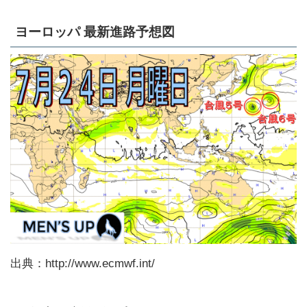
ヨーロッパ 最新進路予想図
出典：http://www.ecmwf.int/