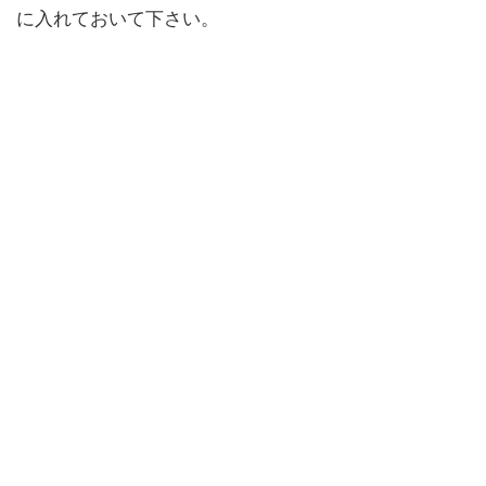
に入れておいて下さい。