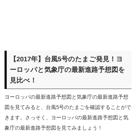
【2017年】台風5号のたまご発見！ヨ
ーロッパと気象庁の最新進路予想図を
見比べ！
ヨーロッパの最新進路予想図と気象庁の最新進路予想
図を見てみると、台風5号のたまごを確認することがで
きます。さっそく、ヨーロッパの最新進路予想図と気
象庁の最新進路予想図を見てみましょう！