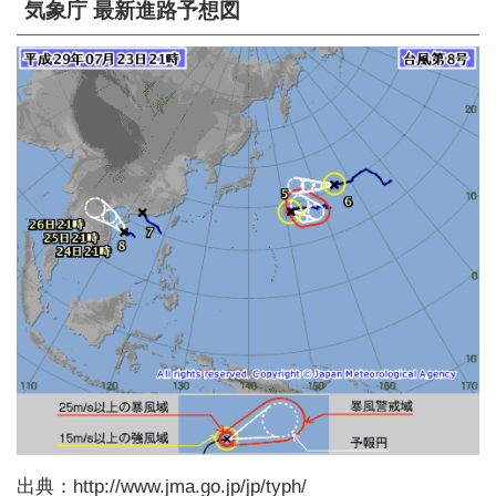
気象庁 最新進路予想図
出典：http://www.jma.go.jp/jp/typh/