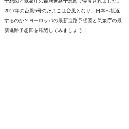
予想図と気象庁の最新進路予想図で発見されました。
2017年の台風5号のたまごは台風となり、日本へ接近
するのか？ヨーロッパの最新進路予想図と気象庁の最
新進路予想図を確認してみましょう！