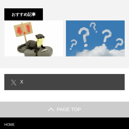
おすすめ記事
エイプリルフールの嘘ネタ！好き
ビジネス版 悪魔の辞典の内容や名
X
な人や彼氏,彼女を騙したい…
言！就活する人は一度読ん…
PAGE TOP
HOME