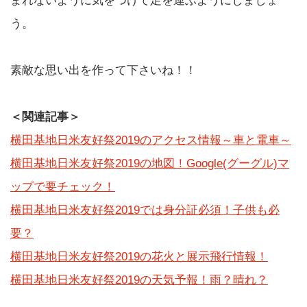
まれないように気をつけて足を運ぶようにしましょ
う。
素敵な思い出を作って下さいね！！
＜関連記事＞
横田基地日米友好祭2019のアクセス情報～車と電車～
横田基地日米友好祭2019の地図！Google(グーグル)マ
ップで要チェック！
横田基地日米友好祭2019では身分証必須！子供も必
要？
横田基地日米友好祭2019の花火と展示飛行情報！
横田基地日米友好祭2019の天気予報！雨？晴れ？