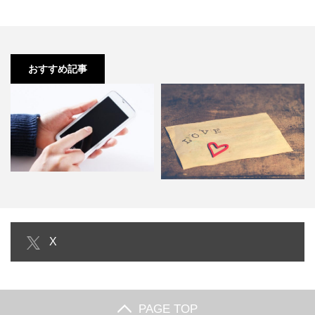
おすすめ記事
あけおめLINEを片思いや好きな人
X
へ！脈ありの返信内容は…
バレンタインメッセージの文例！
～お客様編～
PAGE TOP